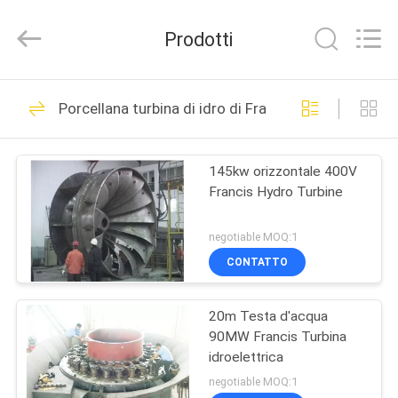
Road
Enterprise
Management
Prodotti
Services
Co.,
Ltd..
All
CASA
Rights
5
Reserved.
Porcellana turbina di idro di Francis
Generatori di
PRODOTTI
Dongfeng
145kw orizzontale 400V
Francis Hydro Turbine
CIRCA
NOI
negotiable MOQ:1
CONTATTO
4
GIRO
Idro generatori a
20m Testa d'acqua
DELLA
90MW Francis Turbina
FABBRICA
turbina
idroelettrica
negotiable MOQ:1