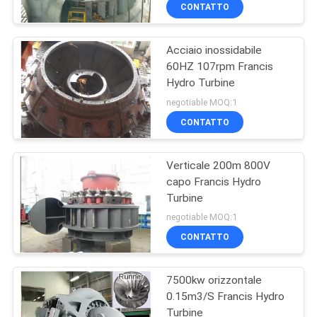
CONTROLLO
CONTATTO
DI
Acciaio inossidabile
QUALITÀ
3
60HZ 107rpm Francis
Hydro Turbine
Generatore a turbina
CONTATTICI
negotiable MOQ:1
autoalimentato
CONTATTO
vapore
NOTIZIE
Verticale 200m 800V
capo Francis Hydro
RICHIEDA
Turbine
6
UNA
negotiable MOQ:1
Generatore a turbina
CITAZIONE
CONTATTO
di energia eolica
7500kw orizzontale
MAPPA
0.15m3/S Francis Hydro
DEL
Turbine