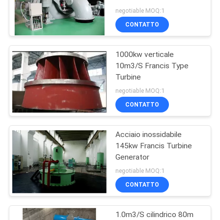
SITO
negotiable MOQ:1
CONTATTO
10
POLITICA
turbina di idro di
1000kw verticale
SULLA
10m3/S Francis Type
Francis
PRIVACY
Turbine
negotiable MOQ:1
CONTATTO
Acciaio inossidabile
3
145kw Francis Turbine
Turbina di idro di
Generator
negotiable MOQ:1
flusso assiale
CONTATTO
1.0m3/S cilindrico 80m