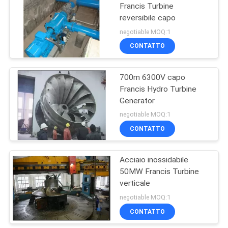
Francis Turbine
reversibile capo
5
negotiable MOQ:1
turbina di idro del
CONTATTO
pelton
700m 6300V capo
Francis Hydro Turbine
Generator
negotiable MOQ:1
CONTATTO
2
Turbina di flusso
Acciaio inossidabile
50MW Francis Turbine
trasversale
verticale
negotiable MOQ:1
CONTATTO