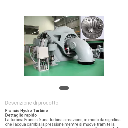
CONTROLLO
DI
QUALITÀ
CONTATTICI
NOTIZIE
RICHIEDA
UNA
CITAZIONE
Descrizione di prodotto
Francis Hydro Turbine
MAPPA
Dettaglio rapido
La turbina Francis è una turbina a reazione, in modo da significa
DEL
che l'acqua cambia la pressione mentre si muove tramite la