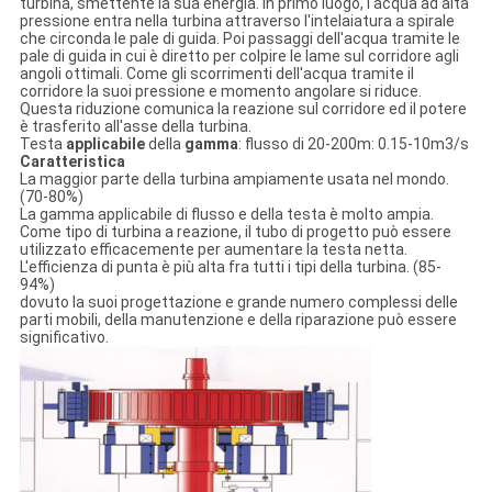
turbina, smettente la sua energia. In primo luogo, l'acqua ad alta
SITO
pressione entra nella turbina attraverso l'intelaiatura a spirale
che circonda le pale di guida. Poi passaggi dell'acqua tramite le
pale di guida in cui è diretto per colpire le lame sul corridore agli
angoli ottimali. Come gli scorrimenti dell'acqua tramite il
POLITICA
corridore la suoi pressione e momento angolare si riduce.
Questa riduzione comunica la reazione sul corridore ed il potere
è trasferito all'asse della turbina.
SULLA
Testa
applicabile
della
gamma
: flusso di 20-200m: 0.15-10m3/s
Caratteristica
PRIVACY
La maggior parte della turbina ampiamente usata nel mondo.
(70-80%)
La gamma applicabile di flusso e della testa è molto ampia.
Come tipo di turbina a reazione, il tubo di progetto può essere
utilizzato efficacemente per aumentare la testa netta.
L'efficienza di punta è più alta fra tutti i tipi della turbina. (85-
94%)
dovuto la suoi progettazione e grande numero complessi delle
parti mobili, della manutenzione e della riparazione può essere
significativo.