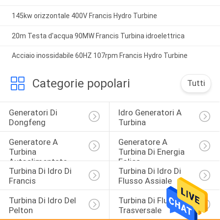
145kw orizzontale 400V Francis Hydro Turbine
20m Testa d'acqua 90MW Francis Turbina idroelettrica
Acciaio inossidabile 60HZ 107rpm Francis Hydro Turbine
Categorie popolari
Tutti
Generatori Di 
Idro Generatori A 
Dongfeng
Turbina
Generatore A 
Generatore A 
Turbina 
Turbina Di Energia 
Autoalimentato 
Eolica
Turbina Di Idro Di 
Turbina Di Idro Di 
Vapore
Francis
Flusso Assiale
Turbina Di Idro Del 
Turbina Di Flusso 
Pelton
Trasversale