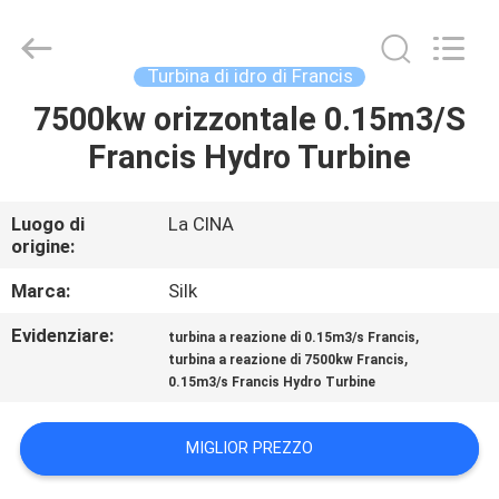
Road
Enterprise
Management
Services
Co.,
Turbina di idro di Francis
Ltd..
All
7500kw orizzontale 0.15m3/S
CASA
Rights
Reserved.
Francis Hydro Turbine
PRODOTTI
Luogo di
La CINA
origine:
CIRCA
NOI
Marca:
Silk
Evidenziare:
,
turbina a reazione di 0.15m3/s Francis
,
GIRO
turbina a reazione di 7500kw Francis
0.15m3/s Francis Hydro Turbine
DELLA
FABBRICA
MIGLIOR PREZZO