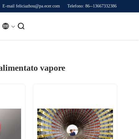
E-mail feliciazhou@pa.ecer.com
Telefono: 86--13667332386


alimentato vapore