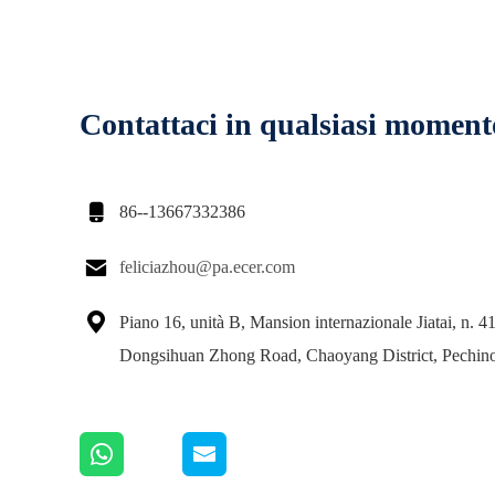
Contattaci in qualsiasi moment

86--13667332386

feliciazhou@pa.ecer.com

Piano 16, unità B, Mansion internazionale Jiatai, n. 41
Dongsihuan Zhong Road, Chaoyang District, Pechin