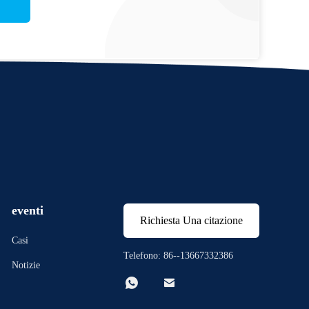
eventi
Richiesta Una citazione
Casi
Telefono: 86--13667332386
Notizie

