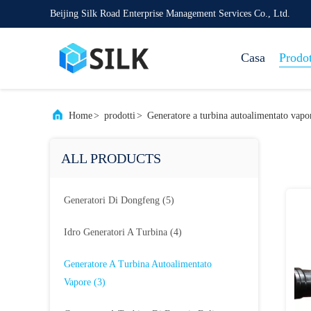
Beijing Silk Road Enterprise Management Services Co., Ltd.
Casa
Prodot
Home
>
prodotti
>
Generatore a turbina autoalimentato vapo
ALL PRODUCTS
Generatori Di Dongfeng
(5)
Idro Generatori A Turbina
(4)
Generatore A Turbina Autoalimentato
Vapore
(3)